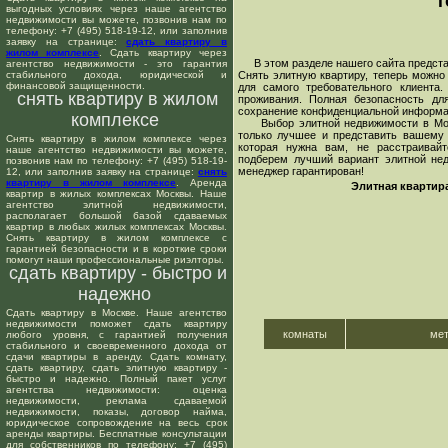
т
выгодных условиях через наше агентство
недвижимости вы можете, позвонив нам по
телефону: +7 (495) 518-19-12, или заполнив
заявку на странице:
сдать квартиру в
жилом комплексе
. Сдать квартиру через
В этом разделе нашего сайта предста
агентство недвижимости - это гарантия
стабильного дохода, юридической и
Снять элитную квартиру, теперь можн
финансовой защищенности.
для самого требовательного клиента
снять квартиру в жилом
проживания. Полная безопасность дл
сохранение конфиденциальной информац
комплексе
Выбор элитной недвижимости в Москв
только лучшее и представить вашему 
Снять квартиру в жилом комплексе через
которая нужна вам, не расстраивайт
наше агентство недвижимости вы можете,
подберем лучший вариант элитной не
позвонив нам по телефону: +7 (495) 518-19-
менеджер гарантирован!
12, или заполнив заявку на странице:
снять
квартиру в жилом комплексе
. Аренда
Элитная квартир
квартир в жилых комплексах Москвы. Наше
агентство элитной недвижимости,
располагает большой базой сдаваемых
квартир в любых жилых комплексах Москвы.
Снять квартиру в жилом комплексе с
гарантией безопасности и в короткие сроки
помогут наши профессиональные риэлторы.
сдать квартиру - быстро и
надежно
Сдать квартиру в Москве. Наше агентство
недвижимости поможет сдать квартиру
комнаты
ме
любого уровня, с гарантией получения
стабильного и своевременного дохода от
сдачи квартиры в аренду. Сдать комнату,
сдать квартиру, сдать элитную квартиру -
быстро и надежно. Полный пакет услуг
агентства недвижимости: оценка
недвижимости, реклама сдаваемой
недвижимости, показы, договор найма,
юридическое сопровождение на весь срок
аренды квартиры. Бесплатные консультации
для собственников по телефону: +7 (495)