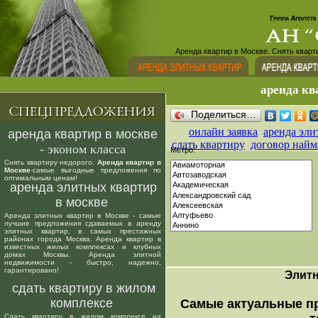
Аренда квартир в Москве. Снять кварт
аренда кв
Поделиться…
онлайн заявка
аренда эли
аренда квартир в москве
сдать квартиру
договор найм
- эконом класса
Метро:
Снять квартиру недорого.
Аренда квартир в
Москве
-самые выгодные предложения по
оптимальным ценам!
аренда элитных квартир
в москве
Аренда элитных квартир в Москве - самые
лучшие предложения сдаваемых в аренду
элитных квартир, в самых престижных
районах города Москва. Аренда квартир в
известных жилых комплексах и клубных
домах Москвы. Аренда элитной
недвижимости - быстро, надежно,
гарантировано!
Элит
сдать квартиру в жилом
комплексе
Самые актуальные п
Сдать квартиру в жилом комплексе на