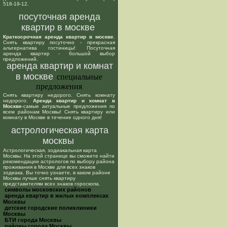
518-19-12.
посуточная аренда
квартир в москве
Краткосрочная аренда квартир в москве
.
Снять квартиру посуточно - прекрасная
альтернатива гостиницы! Посуточная
аренда квартир - большой выбор
предложений.
аренда квартир и комнат
в москве
специальные
предложения
Снять квартиру недорого. Снять комнату
недорого.
Аренда квартир и комнат в
Москве
-самые актуальные предложения по
всем районам Москвы! Снять квартиру или
комнату в Москве в течение одного дня!
астрологическая карта
москвы
Астрологическая, зодиакальная карта
Москвы. На этой странице вы сможете найти
рекомендации астрологов по выбору района
проживания в Москве для всех знаков
зодиака. Вы точно узнаете, в каком районе
Москвы лучше снять квартиру
представителям всех знаков гороскопа.
cимволы московских районов
аренда квартир в жилых комплексах
Москвы
детские городские поликлиники
Москвы
БТИ города Москвы
районы города Москвы