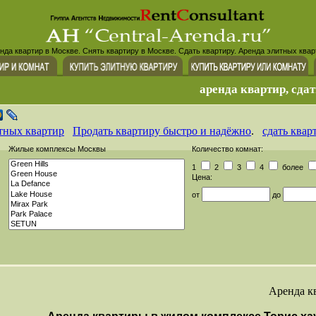
нда квартир в Москве. Снять квартиру в Москве. Сдать квартиру. Аренда элитных квар
аренда квартир, сдат
тных квартир
Продать квартиру быстро и надёжно
.
сдать квар
Жилые комплексы Москвы
Количество комнат:
1
2
3
4
более
Цена:
от
до
Аренда к