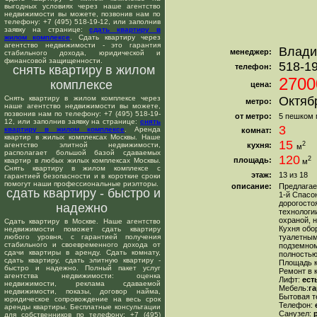
выгодных условиях через наше агентство
недвижимости вы можете, позвонив нам по
телефону: +7 (495) 518-19-12, или заполнив
заявку на странице:
сдать квартиру в
жилом комплексе
. Сдать квартиру через
агентство недвижимости - это гарантия
Влади
менеджер:
стабильного дохода, юридической и
финансовой защищенности.
518-1
телефон:
снять квартиру в жилом
2700
комплексе
цена:
Снять квартиру в жилом комплексе через
Октяб
метро:
наше агентство недвижимости вы можете,
позвонив нам по телефону: +7 (495) 518-19-
от метро:
5 пешком 
12, или заполнив заявку на странице:
снять
3
квартиру в жилом комплексе
. Аренда
комнат:
квартир в жилых комплексах Москвы. Наше
15
2
агентство элитной недвижимости,
кухня:
м
располагает большой базой сдаваемых
120
2
площадь:
квартир в любых жилых комплексах Москвы.
м
Снять квартиру в жилом комплексе с
этаж:
13 из 18
гарантией безопасности и в короткие сроки
помогут наши профессиональные риэлторы.
описание:
Предлагае
сдать квартиру - быстро и
1-й Спасо
дорогосто
надежно
технологи
охраной, 
Сдать квартиру в Москве. Наше агентство
Кухня обо
недвижимости поможет сдать квартиру
любого уровня, с гарантией получения
туалетным
стабильного и своевременного дохода от
подземном
сдачи квартиры в аренду. Сдать комнату,
полностью
сдать квартиру, сдать элитную квартиру -
Площадь к
быстро и надежно. Полный пакет услуг
Ремонт в 
агентства недвижимости: оценка
Лифт:
ест
недвижимости, реклама сдаваемой
Мебель:
г
недвижимости, показы, договор найма,
Бытовая т
юридическое сопровождение на весь срок
Телефон:
е
аренды квартиры. Бесплатные консультации
Санузел:
р
для собственников по телефону: +7 (495)