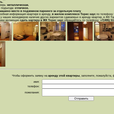
ть.
верь:
металлическая.
 подъезда:
отличное.
машино-место в подземном паркинге за отдельную плату
робная информация квартире в аренду,
в жилом комплексе Торис хаус
по телефону
 у наших менеджеров наличие других вариантов сдаваемых в аренду квартир, в ЖК То
ники желающие
сдать картиру в ЖК Торис хаус
обращайтесь по телефону:
+7(495) 51
Чтобы оформить заявку на
аренду этой квартиры
, заполните, пожалуйста,
имя:
телефон:
пожелания: