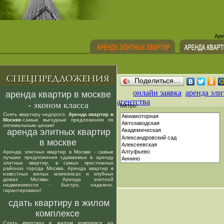
Аре
Поделиться…
онлайн заявка
аренда эли
аренда квартир в москве
агентства
- эконом класса
Метро:
Снять квартиру недорого.
Аренда квартир в
Москве
-самые выгодные предложения по
оптимальным ценам!
аренда элитных квартир
в москве
Аренда элитных квартир в Москве - самые
лучшие предложения сдаваемых в аренду
элитных квартир, в самых престижных
районах города Москва. Аренда квартир в
известных жилых комплексах и клубных
домах Москвы. Аренда элитной
недвижимости - быстро, надежно,
гарантировано!
сдать квартиру в жилом
комплексе
Сдать квартиру в жилом комплексе на