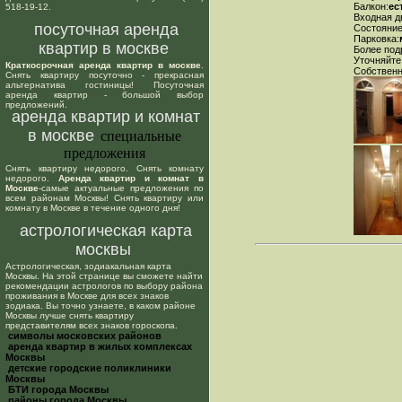
Балкон:
ес
518-19-12.
Входная д
посуточная аренда
Состояние
Парковка:
квартир в москве
Более под
Уточняйте
Краткосрочная аренда квартир в москве
.
Собствен
Снять квартиру посуточно - прекрасная
альтернатива гостиницы! Посуточная
аренда квартир - большой выбор
предложений.
аренда квартир и комнат
в москве
специальные
предложения
Снять квартиру недорого. Снять комнату
недорого.
Аренда квартир и комнат в
Москве
-самые актуальные предложения по
всем районам Москвы! Снять квартиру или
комнату в Москве в течение одного дня!
астрологическая карта
москвы
Астрологическая, зодиакальная карта
Москвы. На этой странице вы сможете найти
рекомендации астрологов по выбору района
проживания в Москве для всех знаков
зодиака. Вы точно узнаете, в каком районе
Москвы лучше снять квартиру
представителям всех знаков гороскопа.
cимволы московских районов
аренда квартир в жилых комплексах
Москвы
детские городские поликлиники
Москвы
БТИ города Москвы
районы города Москвы