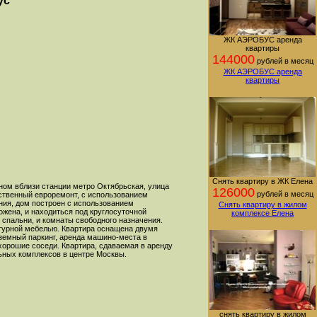
ус
ЖК АЭРОБУС аренда
квартиры
144000
рублей в месяц
ЖК АЭРОБУС аренда
квартиры
Снять квартиру в ЖК Елена
ном вблизи станции метро Октябрьская, улица
126000
рублей в месяц
ественный евроремонт, с использованием
ния, дом построен с использованием
Снять квартиру в жилом
ожена, и находиться под круглосуточной
комплексе Елена
, спальни, и комнаты свободного назначения.
итурной мебелью. Квартира оснащена двумя
земный паркинг, аренда машино-места в
 хорошие соседи. Квартира, сдаваемая в аренду
ьных комплексов в центре Москвы.
снять квартиру в жилом