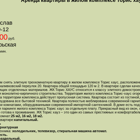
Аренда квартиры в жилом комплексе Торис ха
слав
9-12
00
руб.
рьская
мин.
м снять элитную трехкомнатную квартиру в жилом комплексе Торис хаус, расположен
наливковский переулок 20. Квартира общей площадью 120 м 2. В квартире сделан кач
ящих отделочных материалов. ЖК Торис ХАУС относится к классу элитного домострое
и монолитно-кирпичного строительства. Территория жилого комплекса Торис-хаус огор
на территории комплекса действует пропускная система. Квартира состоит из гостиной
рудована все бытовой техникой. Квартира полностью меблирована современной гарн
и комнатами, оборудованными современной импортной сантехникой. В доме есть под
 паркинге жилого комплекса Торис хаус за отдельную плату. Прекрасный вид из окон,
 готова к проживанию. ЖК Торис хауз – это один из самых престижных и комфортабел
омнат:
25 м2, 16 м2, 18 м2.
квартире:
капитальный.
ь
арнитурная
ехника:
холодильник, телевизор, стиральная машина автомат.
сть.
аздельный.