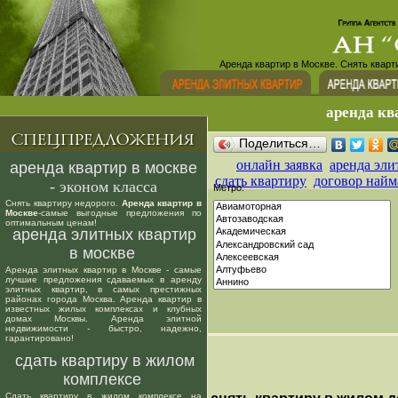
Аренда квартир в Москве. Снять кварт
аренда кв
Поделиться…
онлайн заявка
аренда эли
аренда квартир в москве
сдать квартиру
договор найм
- эконом класса
Метро:
Снять квартиру недорого.
Аренда квартир в
Москве
-самые выгодные предложения по
оптимальным ценам!
аренда элитных квартир
в москве
Аренда элитных квартир в Москве - самые
лучшие предложения сдаваемых в аренду
элитных квартир, в самых престижных
районах города Москва. Аренда квартир в
известных жилых комплексах и клубных
домах Москвы. Аренда элитной
недвижимости - быстро, надежно,
гарантировано!
сдать квартиру в жилом
комплексе
Сдать квартиру в жилом комплексе на