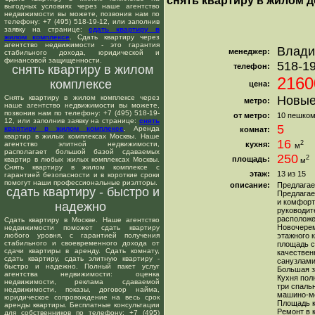
снять квартиру в жилом 
выгодных условиях через наше агентство
недвижимости вы можете, позвонив нам по
телефону: +7 (495) 518-19-12, или заполнив
заявку на странице:
сдать квартиру в
жилом комплексе
. Сдать квартиру через
агентство недвижимости - это гарантия
Влади
менеджер:
стабильного дохода, юридической и
финансовой защищенности.
518-1
телефон:
снять квартиру в жилом
2160
комплексе
цена:
Снять квартиру в жилом комплексе через
Новые
метро:
наше агентство недвижимости вы можете,
позвонив нам по телефону: +7 (495) 518-19-
от метро:
10 пешком
12, или заполнив заявку на странице:
снять
5
квартиру в жилом комплексе
. Аренда
комнат:
квартир в жилых комплексах Москвы. Наше
16
2
агентство элитной недвижимости,
кухня:
м
располагает большой базой сдаваемых
250
2
площадь:
квартир в любых жилых комплексах Москвы.
м
Снять квартиру в жилом комплексе с
этаж:
13 из 15
гарантией безопасности и в короткие сроки
помогут наши профессиональные риэлторы.
описание:
Предлагае
сдать квартиру - быстро и
Предлагае
и комфорт
надежно
руководит
расположе
Сдать квартиру в Москве. Наше агентство
Новочерем
недвижимости поможет сдать квартиру
любого уровня, с гарантией получения
этажного 
стабильного и своевременного дохода от
площадь с
сдачи квартиры в аренду. Сдать комнату,
качествен
сдать квартиру, сдать элитную квартиру -
санузлами
быстро и надежно. Полный пакет услуг
Большая з
агентства недвижимости: оценка
Кухня пол
недвижимости, реклама сдаваемой
три спальн
недвижимости, показы, договор найма,
машино-ме
юридическое сопровождение на весь срок
Площадь к
аренды квартиры. Бесплатные консультации
Ремонт в 
для собственников по телефону: +7 (495)