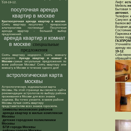
Лифт:
ест
518-19-12.
Мебель:
не
посуточная аренда
Бытовая т
автомат.
квартир в москве
Телефон:
е
Санузел:
р
Краткосрочная аренда квартир в москве
.
Балкон:
ес
Снять квартиру посуточно - прекрасная
Входная д
альтернатива гостиницы! Посуточная
Состояние
аренда квартир - большой выбор
Парковка:
предложений.
аренда квартир и комнат
Более под
ГАЗПРОМ
в москве
специальные
Уточняйте
аренду кв
предложения
19-12
.
Собствен
Снять квартиру недорого. Снять комнату
недорого.
Аренда квартир и комнат в
обращайте
Москве
-самые актуальные предложения по
всем районам Москвы! Снять квартиру или
комнату в Москве в течение одного дня!
астрологическая карта
москвы
Астрологическая, зодиакальная карта
Москвы. На этой странице вы сможете найти
рекомендации астрологов по выбору района
проживания в Москве для всех знаков
зодиака. Вы точно узнаете, в каком районе
Москвы лучше снять квартиру
представителям всех знаков гороскопа.
cимволы московских районов
аренда квартир в жилых комплексах
Москвы
детские городские поликлиники
Москвы
БТИ города Москвы
районы города Москвы