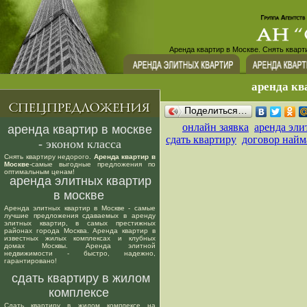
Аренда квартир в Москве. Снять кварт
аренда кв
Поделиться…
онлайн заявка
аренда эли
аренда квартир в москве
сдать квартиру
договор найм
- эконом класса
Снять квартиру недорого.
Аренда квартир в
Москве
-самые выгодные предложения по
оптимальным ценам!
аренда элитных квартир
в москве
Аренда элитных квартир в Москве - самые
лучшие предложения сдаваемых в аренду
элитных квартир, в самых престижных
районах города Москва. Аренда квартир в
известных жилых комплексах и клубных
домах Москвы. Аренда элитной
недвижимости - быстро, надежно,
гарантировано!
сдать квартиру в жилом
комплексе
Сдать квартиру в жилом комплексе на