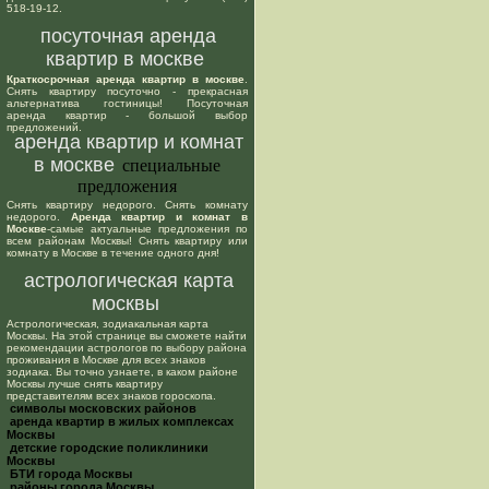
518-19-12.
посуточная аренда
квартир в москве
Краткосрочная аренда квартир в москве
.
Снять квартиру посуточно - прекрасная
альтернатива гостиницы! Посуточная
аренда квартир - большой выбор
предложений.
аренда квартир и комнат
в москве
специальные
предложения
Снять квартиру недорого. Снять комнату
недорого.
Аренда квартир и комнат в
Москве
-самые актуальные предложения по
всем районам Москвы! Снять квартиру или
комнату в Москве в течение одного дня!
астрологическая карта
москвы
Астрологическая, зодиакальная карта
Москвы. На этой странице вы сможете найти
рекомендации астрологов по выбору района
проживания в Москве для всех знаков
зодиака. Вы точно узнаете, в каком районе
Москвы лучше снять квартиру
представителям всех знаков гороскопа.
cимволы московских районов
аренда квартир в жилых комплексах
Москвы
детские городские поликлиники
Москвы
БТИ города Москвы
районы города Москвы