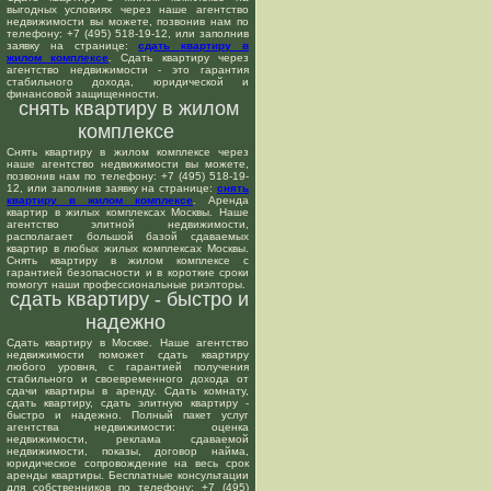
выгодных условиях через наше агентство
недвижимости вы можете, позвонив нам по
телефону: +7 (495) 518-19-12, или заполнив
заявку на странице:
сдать квартиру в
жилом комплексе
. Сдать квартиру через
агентство недвижимости - это гарантия
стабильного дохода, юридической и
финансовой защищенности.
снять квартиру в жилом
комплексе
Снять квартиру в жилом комплексе через
наше агентство недвижимости вы можете,
позвонив нам по телефону: +7 (495) 518-19-
12, или заполнив заявку на странице:
снять
квартиру в жилом комплексе
. Аренда
квартир в жилых комплексах Москвы. Наше
агентство элитной недвижимости,
располагает большой базой сдаваемых
квартир в любых жилых комплексах Москвы.
Снять квартиру в жилом комплексе с
гарантией безопасности и в короткие сроки
помогут наши профессиональные риэлторы.
сдать квартиру - быстро и
надежно
Сдать квартиру в Москве. Наше агентство
недвижимости поможет сдать квартиру
любого уровня, с гарантией получения
стабильного и своевременного дохода от
сдачи квартиры в аренду. Сдать комнату,
сдать квартиру, сдать элитную квартиру -
быстро и надежно. Полный пакет услуг
агентства недвижимости: оценка
недвижимости, реклама сдаваемой
недвижимости, показы, договор найма,
юридическое сопровождение на весь срок
аренды квартиры. Бесплатные консультации
для собственников по телефону: +7 (495)