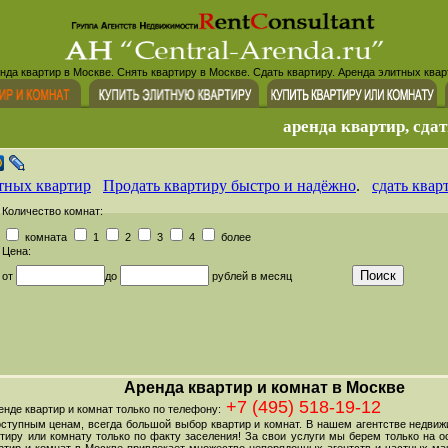
нда квартир в Москве. Снять квартиру в Москве. Сдать квартиру. Аренда элитных квар
аренда квартир, сдат
тных квартир
Продать квартиру быстро и надёжно
.
сдать квар
Количество комнат:
комната
1
2
3
4
более
Цена:
от
до
рублей в месяц
Аренда квартир и комнат в Москве
+7 (495) 518-19-12
де квартир и комнат только по телефону:
оступным ценам, всегда большой выбор квартир и комнат. В нашем агентстве недви
тиру или комнату только по факту заселения! За свои услуги мы берем только на ос