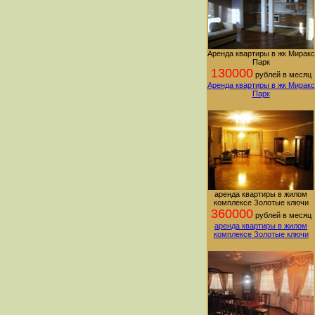
Аренда квартиры в жк Миракс
Парк
130000
рублей в месяц
Аренда квартиры в жк Миракс
Парк
аренда квартиры в жилом
комплексе Золотые ключи
360000
рублей в месяц
аренда квартиры в жилом
комплексе Золотые ключи