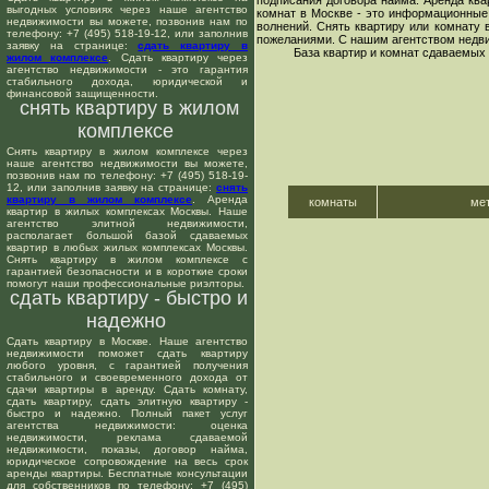
подписания договора найма. Аренда ква
выгодных условиях через наше агентство
комнат в Москве - это информационные 
недвижимости вы можете, позвонив нам по
волнений. Снять квартиру или комнату 
телефону: +7 (495) 518-19-12, или заполнив
пожеланиями. С нашим агентством недвиж
заявку на странице:
сдать квартиру в
База квартир и комнат сдаваемых
жилом комплексе
. Сдать квартиру через
агентство недвижимости - это гарантия
стабильного дохода, юридической и
финансовой защищенности.
снять квартиру в жилом
комплексе
Снять квартиру в жилом комплексе через
наше агентство недвижимости вы можете,
позвонив нам по телефону: +7 (495) 518-19-
12, или заполнив заявку на странице:
снять
квартиру в жилом комплексе
. Аренда
комнаты
ме
квартир в жилых комплексах Москвы. Наше
агентство элитной недвижимости,
располагает большой базой сдаваемых
квартир в любых жилых комплексах Москвы.
Снять квартиру в жилом комплексе с
гарантией безопасности и в короткие сроки
помогут наши профессиональные риэлторы.
сдать квартиру - быстро и
надежно
Сдать квартиру в Москве. Наше агентство
недвижимости поможет сдать квартиру
любого уровня, с гарантией получения
стабильного и своевременного дохода от
сдачи квартиры в аренду. Сдать комнату,
сдать квартиру, сдать элитную квартиру -
быстро и надежно. Полный пакет услуг
агентства недвижимости: оценка
недвижимости, реклама сдаваемой
недвижимости, показы, договор найма,
юридическое сопровождение на весь срок
аренды квартиры. Бесплатные консультации
для собственников по телефону: +7 (495)