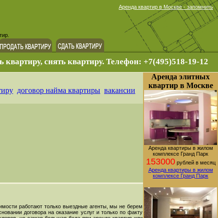
Аренда квартир в Москве - запомнить
тир.
ь квартиру, снять квартиру. Телефон: +7(495)518-19-12
Аренда элитных
квартир в Москве
тиру
договор найма квартиры
вакансии
Аренда квартиры в жилом
комплексе Гранд Парк
153000
рублей в месяц
Аренда квартиры в жилом
комплексе Гранд Парк
жимости работают только выездные агенты, мы не берем
новании договора на оказание услуг и только по факту