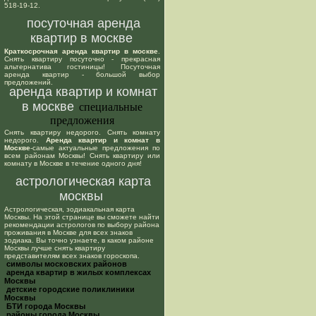
518-19-12.
посуточная аренда
квартир в москве
Краткосрочная аренда квартир в москве
.
Снять квартиру посуточно - прекрасная
альтернатива гостиницы! Посуточная
аренда квартир - большой выбор
предложений.
аренда квартир и комнат
в москве
специальные
предложения
Снять квартиру недорого. Снять комнату
недорого.
Аренда квартир и комнат в
Москве
-самые актуальные предложения по
всем районам Москвы! Снять квартиру или
комнату в Москве в течение одного дня!
астрологическая карта
москвы
Астрологическая, зодиакальная карта
Москвы. На этой странице вы сможете найти
рекомендации астрологов по выбору района
проживания в Москве для всех знаков
зодиака. Вы точно узнаете, в каком районе
Москвы лучше снять квартиру
представителям всех знаков гороскопа.
cимволы московских районов
аренда квартир в жилых комплексах
Москвы
детские городские поликлиники
Москвы
БТИ города Москвы
районы города Москвы