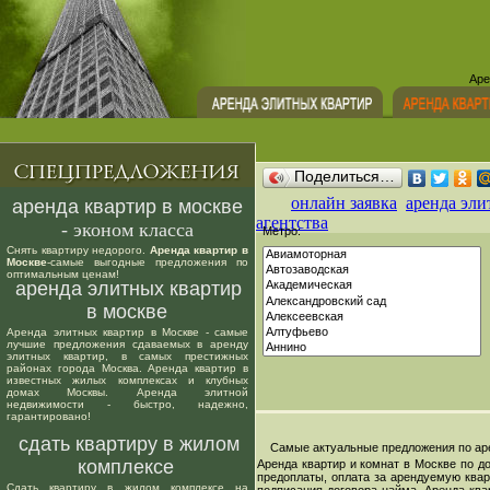
Аре
Поделиться…
онлайн заявка
аренда эли
аренда квартир в москве
агентства
- эконом класса
Метро:
Снять квартиру недорого.
Аренда квартир в
Москве
-самые выгодные предложения по
оптимальным ценам!
аренда элитных квартир
в москве
Аренда элитных квартир в Москве - самые
лучшие предложения сдаваемых в аренду
элитных квартир, в самых престижных
районах города Москва. Аренда квартир в
известных жилых комплексах и клубных
домах Москвы. Аренда элитной
недвижимости - быстро, надежно,
гарантировано!
сдать квартиру в жилом
Самые актуальные предложения по арен
комплексе
Аренда квартир и комнат в Москве по д
предоплаты, оплата за арендуемую квар
Сдать квартиру в жилом комплексе на