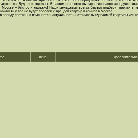
ртир и комнат в Москве привлекает множество непорядочных агентств и частных ма
агентства. Будьте осторожны. В нашем агентстве вы гарантированно арендуете ква
в Москве – быстро и надежно! Наши менеджеры всегда быстро подберут варианты кв
имости у вас не будет проблем с арендой квартир и комнат в Москве.
 в аренду постоянно изменяется, актуальность и стоимость сдаваемой квартиры или 
тро
цена
дополнительн