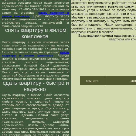
выгодных условиях через наше агентство
агентстве недвижимости работают толь
недвижимости вы можете, позвонив нам по
квартиру или комнату только по факту 
телефону: +7 (495) 518-19-12, или заполнив
оказание услуг и только по факту подп
заявку на странице:
сдать квартиру в
множество непорядочных агентств и час
жилом комплексе
. Сдать квартиру через
Москве - это информационные агентств
агентство недвижимости - это гарантия
квартиру или комнату и будете жить бе
стабильного дохода, юридической и
быстро и надежно! Наши менеджеры в
финансовой защищенности.
соответствии с вашими пожеланиями. 
снять квартиру в жилом
квартир и комнат в Москве.
комплексе
База квартир и комнат сдаваемых в
квартиры или ко
Снять квартиру в жилом комплексе через
наше агентство недвижимости вы можете,
позвонив нам по телефону: +7 (495) 518-19-
12, или заполнив заявку на странице:
снять
квартиру в жилом комплексе
. Аренда
квартир в жилых комплексах Москвы. Наше
агентство элитной недвижимости,
располагает большой базой сдаваемых
квартир в любых жилых комплексах Москвы.
Снять квартиру в жилом комплексе с
гарантией безопасности и в короткие сроки
помогут наши профессиональные риэлторы.
комнаты
ме
сдать квартиру - быстро и
надежно
Сдать квартиру в Москве. Наше агентство
недвижимости поможет сдать квартиру
любого уровня, с гарантией получения
стабильного и своевременного дохода от
сдачи квартиры в аренду. Сдать комнату,
сдать квартиру, сдать элитную квартиру -
быстро и надежно. Полный пакет услуг
агентства недвижимости: оценка
недвижимости, реклама сдаваемой
недвижимости, показы, договор найма,
юридическое сопровождение на весь срок
аренды квартиры. Бесплатные консультации
для собственников по телефону: +7 (495)