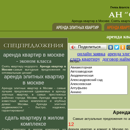
Аренда квартир в Москве. Снять кварт
аренда кв
Поделиться…
онлайн заявка
аренда эли
аренда квартир в москве
сдать квартиру
договор найм
- эконом класса
Метро:
Снять квартиру недорого.
Аренда квартир в
Москве
-самые выгодные предложения по
оптимальным ценам!
аренда элитных квартир
в москве
Аренда элитных квартир в Москве - самые
лучшие предложения сдаваемых в аренду
элитных квартир, в самых престижных
районах города Москва. Аренда квартир в
известных жилых комплексах и клубных
домах Москвы. Аренда элитной
недвижимости - быстро, надежно,
гарантировано!
Аренда
сдать квартиру в жилом
Самые актуальные предложения по аре
комплексе
12
Аренда квартир и комнат в Москве по
Сдать квартиру в жилом комплексе на