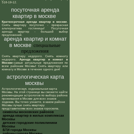
518-19-12.
посуточная аренда
квартир в москве
Краткосрочная аренда квартир в москве
.
Снять квартиру посуточно - прекрасная
альтернатива гостиницы! Посуточная
аренда квартир - большой выбор
предложений.
аренда квартир и комнат
в москве
специальные
предложения
Снять квартиру недорого. Снять комнату
недорого.
Аренда квартир и комнат в
Москве
-самые актуальные предложения по
всем районам Москвы! Снять квартиру или
комнату в Москве в течение одного дня!
астрологическая карта
москвы
Астрологическая, зодиакальная карта
Москвы. На этой странице вы сможете найти
рекомендации астрологов по выбору района
проживания в Москве для всех знаков
зодиака. Вы точно узнаете, в каком районе
Москвы лучше снять квартиру
представителям всех знаков гороскопа.
cимволы московских районов
аренда квартир в жилых комплексах
Москвы
детские городские поликлиники
Москвы
БТИ города Москвы
районы города Москвы