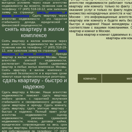
выгодных условиях через наше агентство
агентстве недвижимости работают толь
недвижимости вы можете, позвонив нам по
квартиру или комнату только по факту 
телефону: +7 (495) 518-19-12, или заполнив
оказание услуг и только по факту подп
заявку на странице:
сдать квартиру в
множество непорядочных агентств и час
жилом комплексе
. Сдать квартиру через
Москве - это информационные агентств
агентство недвижимости - это гарантия
квартиру или комнату и будете жить бе
стабильного дохода, юридической и
быстро и надежно! Наши менеджеры в
финансовой защищенности.
соответствии с вашими пожеланиями. 
снять квартиру в жилом
квартир и комнат в Москве.
комплексе
База квартир и комнат сдаваемых в
квартиры или ко
Снять квартиру в жилом комплексе через
наше агентство недвижимости вы можете,
позвонив нам по телефону: +7 (495) 518-19-
12, или заполнив заявку на странице:
снять
квартиру в жилом комплексе
. Аренда
квартир в жилых комплексах Москвы. Наше
агентство элитной недвижимости,
располагает большой базой сдаваемых
квартир в любых жилых комплексах Москвы.
Снять квартиру в жилом комплексе с
гарантией безопасности и в короткие сроки
помогут наши профессиональные риэлторы.
комнаты
ме
сдать квартиру - быстро и
надежно
Сдать квартиру в Москве. Наше агентство
недвижимости поможет сдать квартиру
любого уровня, с гарантией получения
стабильного и своевременного дохода от
сдачи квартиры в аренду. Сдать комнату,
сдать квартиру, сдать элитную квартиру -
быстро и надежно. Полный пакет услуг
агентства недвижимости: оценка
недвижимости, реклама сдаваемой
недвижимости, показы, договор найма,
юридическое сопровождение на весь срок
аренды квартиры. Бесплатные консультации
для собственников по телефону: +7 (495)