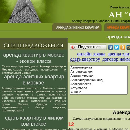
Аренда квартир в Москве. Снять кварт
аренда кв
Поделиться…
онлайн заявка
аренда эли
аренда квартир в москве
сдать квартиру
договор найм
- эконом класса
Метро:
Снять квартиру недорого.
Аренда квартир в
Москве
-самые выгодные предложения по
оптимальным ценам!
аренда элитных квартир
в москве
Аренда элитных квартир в Москве - самые
лучшие предложения сдаваемых в аренду
элитных квартир, в самых престижных
районах города Москва. Аренда квартир в
известных жилых комплексах и клубных
домах Москвы. Аренда элитной
недвижимости - быстро, надежно,
гарантировано!
Аренда
сдать квартиру в жилом
Самые актуальные предложения по аре
комплексе
12
Аренда квартир и комнат в Москве по
Сдать квартиру в жилом комплексе на