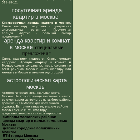
518-19-12.
посуточная аренда
квартир в москве
Краткосрочная аренда квартир в москве
.
Снять квартиру посуточно - прекрасная
альтернатива гостиницы! Посуточная
аренда квартир - большой выбор
предложений.
аренда квартир и комнат
в москве
специальные
предложения
Снять квартиру недорого. Снять комнату
недорого.
Аренда квартир и комнат в
Москве
-самые актуальные предложения по
всем районам Москвы! Снять квартиру или
комнату в Москве в течение одного дня!
астрологическая карта
москвы
Астрологическая, зодиакальная карта
Москвы. На этой странице вы сможете найти
рекомендации астрологов по выбору района
проживания в Москве для всех знаков
зодиака. Вы точно узнаете, в каком районе
Москвы лучше снять квартиру
представителям всех знаков гороскопа.
cимволы московских районов
аренда квартир в жилых комплексах
Москвы
детские городские поликлиники
Москвы
БТИ города Москвы
районы города Москвы