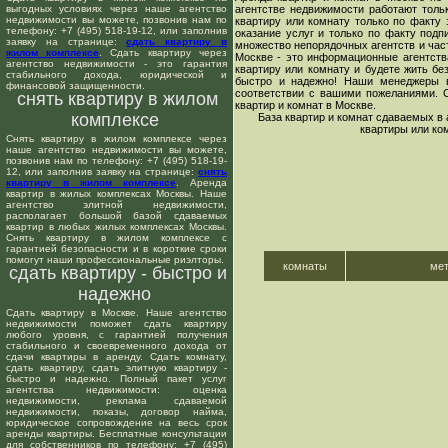
выгодных условиях через наше агентство
агентстве недвижимости работают толь
недвижимости вы можете, позвонив нам по
квартиру или комнату только по факту 
телефону: +7 (495) 518-19-12, или заполнив
оказание услуг и только по факту подп
заявку на странице:
сдать квартиру в
множество непорядочных агентств и час
жилом комплексе
. Сдать квартиру через
Москве - это информационные агентств
агентство недвижимости - это гарантия
квартиру или комнату и будете жить бе
стабильного дохода, юридической и
быстро и надежно! Наши менеджеры в
финансовой защищенности.
соответствии с вашими пожеланиями. 
снять квартиру в жилом
квартир и комнат в Москве.
комплексе
База квартир и комнат сдаваемых в
квартиры или ко
Снять квартиру в жилом комплексе через
наше агентство недвижимости вы можете,
позвонив нам по телефону: +7 (495) 518-19-
12, или заполнив заявку на странице:
снять
квартиру в жилом комплексе
. Аренда
квартир в жилых комплексах Москвы. Наше
агентство элитной недвижимости,
располагает большой базой сдаваемых
квартир в любых жилых комплексах Москвы.
Снять квартиру в жилом комплексе с
гарантией безопасности и в короткие сроки
помогут наши профессиональные риэлторы.
комнаты
ме
сдать квартиру - быстро и
надежно
Сдать квартиру в Москве. Наше агентство
недвижимости поможет сдать квартиру
любого уровня, с гарантией получения
стабильного и своевременного дохода от
сдачи квартиры в аренду. Сдать комнату,
сдать квартиру, сдать элитную квартиру -
быстро и надежно. Полный пакет услуг
агентства недвижимости: оценка
недвижимости, реклама сдаваемой
недвижимости, показы, договор найма,
юридическое сопровождение на весь срок
аренды квартиры. Бесплатные консультации
для собственников по телефону: +7 (495)