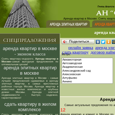
Аренда квартир в Москве. Снять кварт
аренда кв
Поделиться…
онлайн заявка
аренда эли
аренда квартир в москве
сдать квартиру
договор найм
- эконом класса
Метро:
Снять квартиру недорого.
Аренда квартир в
Москве
-самые выгодные предложения по
оптимальным ценам!
аренда элитных квартир
в москве
Аренда элитных квартир в Москве - самые
лучшие предложения сдаваемых в аренду
элитных квартир, в самых престижных
районах города Москва. Аренда квартир в
известных жилых комплексах и клубных
домах Москвы. Аренда элитной
недвижимости - быстро, надежно,
гарантировано!
Аренда
сдать квартиру в жилом
Самые актуальные предложения по аре
комплексе
12
Аренда квартир и комнат в Москве по
Сдать квартиру в жилом комплексе на