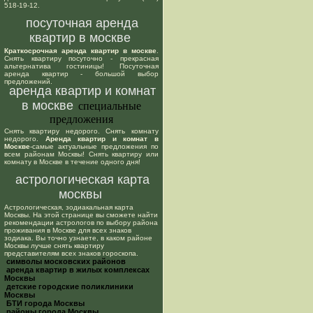
518-19-12.
посуточная аренда
квартир в москве
Краткосрочная аренда квартир в москве
.
Снять квартиру посуточно - прекрасная
альтернатива гостиницы! Посуточная
аренда квартир - большой выбор
предложений.
аренда квартир и комнат
в москве
специальные
предложения
Снять квартиру недорого. Снять комнату
недорого.
Аренда квартир и комнат в
Москве
-самые актуальные предложения по
всем районам Москвы! Снять квартиру или
комнату в Москве в течение одного дня!
астрологическая карта
москвы
Астрологическая, зодиакальная карта
Москвы. На этой странице вы сможете найти
рекомендации астрологов по выбору района
проживания в Москве для всех знаков
зодиака. Вы точно узнаете, в каком районе
Москвы лучше снять квартиру
представителям всех знаков гороскопа.
cимволы московских районов
аренда квартир в жилых комплексах
Москвы
детские городские поликлиники
Москвы
БТИ города Москвы
районы города Москвы