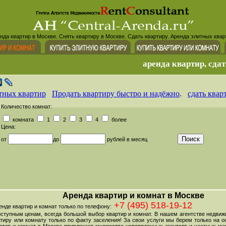
нда квартир в Москве. Снять квартиру в Москве. Сдать квартиру. Аренда элитных квар
аренда квартир, сдат
тных квартир
Продать квартиру быстро и надёжно
.
сдать квар
Количество комнат:
комната
1
2
3
4
более
Цена:
от
до
рублей в месяц
Аренда квартир и комнат в Москве
+7 (495) 518-19-12
де квартир и комнат только по телефону:
оступным ценам, всегда большой выбор квартир и комнат. В нашем агентстве недви
тиру или комнату только по факту заселения! За свои услуги мы берем только на ос