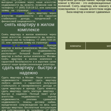
подписания договора найма. Аренда ква
выгодных условиях через наше агентство
комнат в Москве - это информационные 
недвижимости вы можете, позвонив нам по
волнений. Снять квартиру или комнату 
телефону: +7 (495) 518-19-12, или заполнив
пожеланиями. С нашим агентством недвиж
заявку на странице:
сдать квартиру в
База квартир и комнат сдаваемых
жилом комплексе
. Сдать квартиру через
агентство недвижимости - это гарантия
стабильного дохода, юридической и
финансовой защищенности.
снять квартиру в жилом
комплексе
Снять квартиру в жилом комплексе через
наше агентство недвижимости вы можете,
позвонив нам по телефону: +7 (495) 518-19-
12, или заполнив заявку на странице:
снять
квартиру в жилом комплексе
. Аренда
комнаты
ме
квартир в жилых комплексах Москвы. Наше
агентство элитной недвижимости,
располагает большой базой сдаваемых
квартир в любых жилых комплексах Москвы.
Снять квартиру в жилом комплексе с
гарантией безопасности и в короткие сроки
помогут наши профессиональные риэлторы.
сдать квартиру - быстро и
надежно
Сдать квартиру в Москве. Наше агентство
недвижимости поможет сдать квартиру
любого уровня, с гарантией получения
стабильного и своевременного дохода от
сдачи квартиры в аренду. Сдать комнату,
сдать квартиру, сдать элитную квартиру -
быстро и надежно. Полный пакет услуг
агентства недвижимости: оценка
недвижимости, реклама сдаваемой
недвижимости, показы, договор найма,
юридическое сопровождение на весь срок
аренды квартиры. Бесплатные консультации
для собственников по телефону: +7 (495)