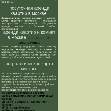
518-19-12.
посуточная аренда
квартир в москве
Краткосрочная аренда квартир в москве
.
Снять квартиру посуточно - прекрасная
альтернатива гостиницы! Посуточная
аренда квартир - большой выбор
предложений.
аренда квартир и комнат
в москве
специальные
предложения
Снять квартиру недорого. Снять комнату
недорого.
Аренда квартир и комнат в
Москве
-самые актуальные предложения по
всем районам Москвы! Снять квартиру или
комнату в Москве в течение одного дня!
астрологическая карта
москвы
Астрологическая, зодиакальная карта
Москвы. На этой странице вы сможете найти
рекомендации астрологов по выбору района
проживания в Москве для всех знаков
зодиака. Вы точно узнаете, в каком районе
Москвы лучше снять квартиру
представителям всех знаков гороскопа.
cимволы московских районов
аренда квартир в жилых комплексах
Москвы
детские городские поликлиники
Москвы
БТИ города Москвы
районы города Москвы