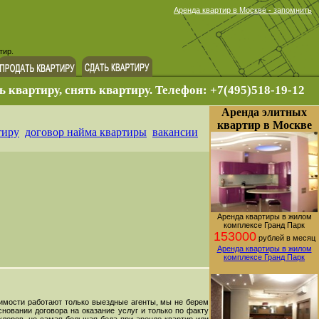
Аренда квартир в Москве - запомнить
тир.
ь квартиру, снять квартиру. Телефон: +7(495)518-19-12
Аренда элитных
квартир в Москве
тиру
договор найма квартиры
вакансии
Аренда квартиры в жилом
комплексе Гранд Парк
153000
рублей в месяц
Аренда квартиры в жилом
комплексе Гранд Парк
жимости работают только выездные агенты, мы не берем
новании договора на оказание услуг и только по факту