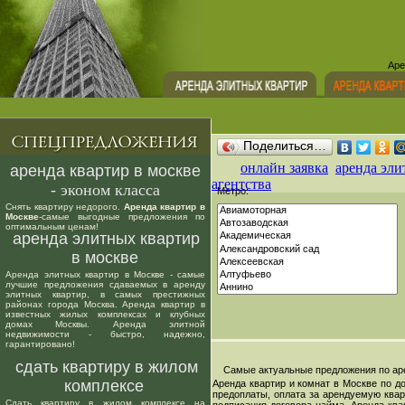
Аре
Поделиться…
онлайн заявка
аренда эли
аренда квартир в москве
агентства
- эконом класса
Метро:
Снять квартиру недорого.
Аренда квартир в
Москве
-самые выгодные предложения по
оптимальным ценам!
аренда элитных квартир
в москве
Аренда элитных квартир в Москве - самые
лучшие предложения сдаваемых в аренду
элитных квартир, в самых престижных
районах города Москва. Аренда квартир в
известных жилых комплексах и клубных
домах Москвы. Аренда элитной
недвижимости - быстро, надежно,
гарантировано!
сдать квартиру в жилом
Самые актуальные предложения по арен
комплексе
Аренда квартир и комнат в Москве по д
предоплаты, оплата за арендуемую квар
Сдать квартиру в жилом комплексе на