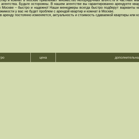
ртир и комнат в Москве привлекает множество непорядочных агентств и частных ма
агентства. Будьте осторожны. В нашем агентстве вы гарантированно арендуете ква
в Москве – быстро и надежно! Наши менеджеры всегда быстро подберут варианты кв
имости у вас не будет проблем с арендой квартир и комнат в Москве.
 в аренду постоянно изменяется, актуальность и стоимость сдаваемой квартиры или 
тро
цена
дополнительн