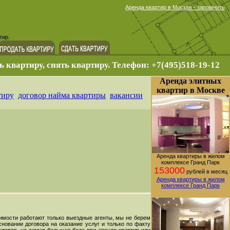
Аренда квартир в Москве - запомнить
тир.
ь квартиру, снять квартиру. Телефон: +7(495)518-19-12
Аренда элитных
квартир в Москве
тиру
договор найма квартиры
вакансии
Аренда квартиры в жилом
комплексе Гранд Парк
153000
рублей в месяц
Аренда квартиры в жилом
комплексе Гранд Парк
жимости работают только выездные агенты, мы не берем
новании договора на оказание услуг и только по факту