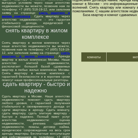
подписания договора найма. Аренда ква
выгодных условиях через наше агентство
комнат в Москве - это информационные 
недвижимости вы можете, позвонив нам по
волнений. Снять квартиру или комнату 
телефону: +7 (495) 518-19-12, или заполнив
пожеланиями. С нашим агентством недвиж
заявку на странице:
сдать квартиру в
База квартир и комнат сдаваемых
жилом комплексе
. Сдать квартиру через
агентство недвижимости - это гарантия
стабильного дохода, юридической и
финансовой защищенности.
снять квартиру в жилом
комплексе
Снять квартиру в жилом комплексе через
наше агентство недвижимости вы можете,
позвонив нам по телефону: +7 (495) 518-19-
12, или заполнив заявку на странице:
снять
квартиру в жилом комплексе
. Аренда
комнаты
ме
квартир в жилых комплексах Москвы. Наше
агентство элитной недвижимости,
располагает большой базой сдаваемых
квартир в любых жилых комплексах Москвы.
Снять квартиру в жилом комплексе с
гарантией безопасности и в короткие сроки
помогут наши профессиональные риэлторы.
сдать квартиру - быстро и
надежно
Сдать квартиру в Москве. Наше агентство
недвижимости поможет сдать квартиру
любого уровня, с гарантией получения
стабильного и своевременного дохода от
сдачи квартиры в аренду. Сдать комнату,
сдать квартиру, сдать элитную квартиру -
быстро и надежно. Полный пакет услуг
агентства недвижимости: оценка
недвижимости, реклама сдаваемой
недвижимости, показы, договор найма,
юридическое сопровождение на весь срок
аренды квартиры. Бесплатные консультации
для собственников по телефону: +7 (495)