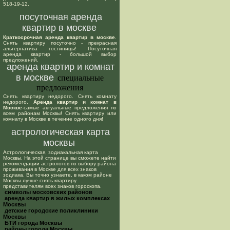
518-19-12.
посуточная аренда
квартир в москве
Краткосрочная аренда квартир в москве
.
Снять квартиру посуточно - прекрасная
альтернатива гостиницы! Посуточная
аренда квартир - большой выбор
предложений.
аренда квартир и комнат
в москве
специальные
предложения
Снять квартиру недорого. Снять комнату
недорого.
Аренда квартир и комнат в
Москве
-самые актуальные предложения по
всем районам Москвы! Снять квартиру или
комнату в Москве в течение одного дня!
астрологическая карта
москвы
Астрологическая, зодиакальная карта
Москвы. На этой странице вы сможете найти
рекомендации астрологов по выбору района
проживания в Москве для всех знаков
зодиака. Вы точно узнаете, в каком районе
Москвы лучше снять квартиру
представителям всех знаков гороскопа.
cимволы московских районов
аренда квартир в жилых комплексах
Москвы
детские городские поликлиники
Москвы
БТИ города Москвы
районы города Москвы