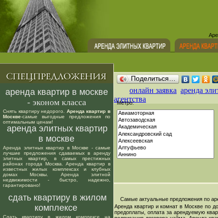
Аре
Поделиться…
онлайн заявка
аренда эли
аренда квартир в москве
агентства
- эконом класса
Метро:
Снять квартиру недорого.
Аренда квартир в
Москве
-самые выгодные предложения по
оптимальным ценам!
аренда элитных квартир
в москве
Аренда элитных квартир в Москве - самые
лучшие предложения сдаваемых в аренду
элитных квартир, в самых престижных
районах города Москва. Аренда квартир в
известных жилых комплексах и клубных
домах Москвы. Аренда элитной
недвижимости - быстро, надежно,
гарантировано!
сдать квартиру в жилом
Самые актуальные предложения по арен
комплексе
Аренда квартир и комнат в Москве по д
предоплаты, оплата за арендуемую квар
Сдать квартиру в жилом комплексе на