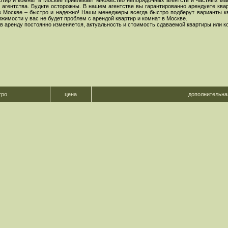
ртир и комнат в Москве привлекает множество непорядочных агентств и частных ма
агентства. Будьте осторожны. В нашем агентстве вы гарантированно арендуете ква
в Москве – быстро и надежно! Наши менеджеры всегда быстро подберут варианты кв
имости у вас не будет проблем с арендой квартир и комнат в Москве.
 в аренду постоянно изменяется, актуальность и стоимость сдаваемой квартиры или 
тро
цена
дополнительн