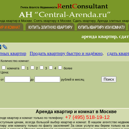
нда квартир в Москве. Снять квартиру в Москве. Сдать квартиру. Аренда элитных квар
аренда квартир, сдат
тных квартир
Продать квартиру быстро и надёжно
.
сдать квар
Количество комнат:
комната
1
2
3
4
более
Цена:
от
до
рублей в месяц
Аренда квартир и комнат в Москве
+7 (495) 518-19-12
де квартир и комнат только по телефону:
оступным ценам, всегда большой выбор квартир и комнат. В нашем агентстве недви
тиру или комнату только по факту заселения! За свои услуги мы берем только на ос