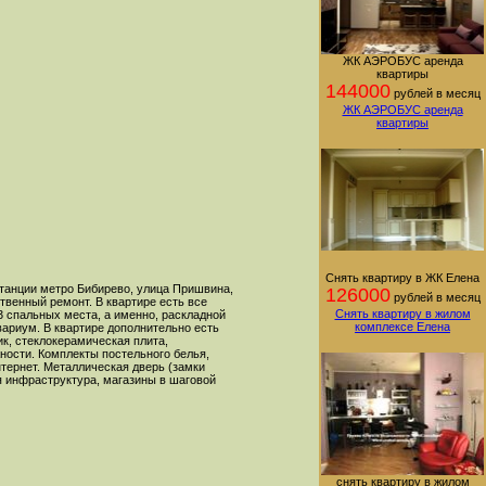
ЖК АЭРОБУС аренда
квартиры
144000
рублей в месяц
ЖК АЭРОБУС аренда
квартиры
Снять квартиру в ЖК Елена
станции метро Бибирево, улица Пришвина,
126000
рублей в месяц
ственный ремонт. В квартире есть все
Снять квартиру в жилом
 спальных места, а именно, раскладной
комплексе Елена
ариум. В квартире дополнительно есть
ик, стеклокерамическая плита,
ности. Комплекты постельного белья,
нтернет. Металлическая дверь (замки
 инфраструктура, магазины в шаговой
снять квартиру в жилом