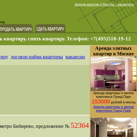
Аренда квартир в Москве - запомнить
тир.
ь квартиру, снять квартиру. Телефон: +7(495)518-19-12
Аренда элитных
квартир в Москве
тиру
договор найма квартиры
вакансии
Аренда квартиры в жилом
комплексе Гранд Парк
153000
рублей в месяц
Аренда квартиры в жилом
комплексе Гранд Парк
52364
 метро Бибирево, предложение №