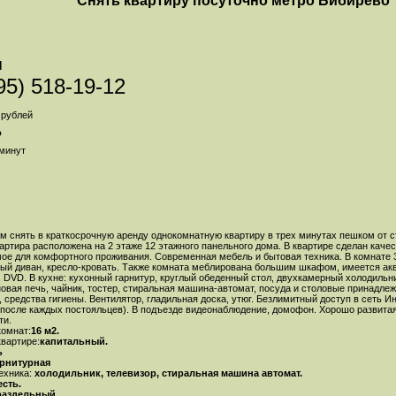
Снять квартиру посуточно метро Бибирево
я
95) 518-19-12
рублей
о
минут
м снять в краткосрочную аренду однокомнатную квартиру в трех минутах пешком от 
вартира расположена на 2 этаже 12 этажного панельного дома. В квартире сделан каче
ое для комфортного проживания. Современная мебель и бытовая техника. В комнате 3
ый диван, кресло-кровать. Также комната меблирована большим шкафом, имеется акв
, DVD. В кухне: кухонный гарнитур, круглый обеденный стол, двухкамерный холодильн
овая печь, чайник, тостер, стиральная машина-автомат, посуда и столовые принадлеж
, средства гигиены. Вентилятор, гладильная доска, утюг. Безлимитный доступ в сеть И
после каждых постояльцев). В подъезде видеонаблюдение, домофон. Хорошо развитая
ти.
омнат:
16 м2.
квартире:
капитальный.
ь
арнитурная
ехника:
холодильник, телевизор, стиральная машина автомат.
сть.
аздельный.