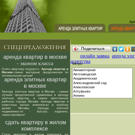
Аре
Поделиться…
онлайн заявка
аренда эли
аренда квартир в москве
агентства
- эконом класса
Метро:
Снять квартиру недорого.
Аренда квартир в
Москве
-самые выгодные предложения по
оптимальным ценам!
аренда элитных квартир
в москве
Аренда элитных квартир в Москве - самые
лучшие предложения сдаваемых в аренду
элитных квартир, в самых престижных
районах города Москва. Аренда квартир в
известных жилых комплексах и клубных
домах Москвы. Аренда элитной
недвижимости - быстро, надежно,
гарантировано!
сдать квартиру в жилом
комплексе
Сдать квартиру в жилом комплексе на