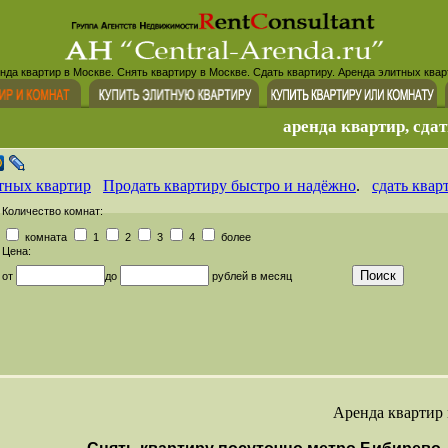
нда квартир в Москве. Снять квартиру в Москве. Сдать квартиру. Аренда элитных квар
аренда квартир, сдат
тных квартир
Продать квартиру быстро и надёжно
.
сдать квар
Количество комнат:
комната
1
2
3
4
более
Цена:
от
до
рублей в месяц
Аренда квартир