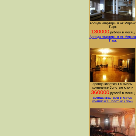
Аренда квартиры в жк Миракс
Парк
130000
рублей в месяц
Аренда квартиры в жк Миракс
Парк
аренда квартиры в жилом
комплексе Золотые ключи
360000
рублей в месяц
аренда квартиры в жилом
комплексе Золотые ключи