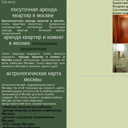
518-19-12.
Балкон:
ес
Входная д
посуточная аренда
Состояние
Более под
квартир в москве
Краткосрочная аренда квартир в москве
.
Снять квартиру посуточно - прекрасная
альтернатива гостиницы! Посуточная
аренда квартир - большой выбор
предложений.
аренда квартир и комнат
в москве
специальные
предложения
Снять квартиру недорого. Снять комнату
недорого.
Аренда квартир и комнат в
Москве
-самые актуальные предложения по
всем районам Москвы! Снять квартиру или
комнату в Москве в течение одного дня!
астрологическая карта
москвы
Астрологическая, зодиакальная карта
Москвы. На этой странице вы сможете найти
рекомендации астрологов по выбору района
проживания в Москве для всех знаков
зодиака. Вы точно узнаете, в каком районе
Москвы лучше снять квартиру
представителям всех знаков гороскопа.
cимволы московских районов
аренда квартир в жилых комплексах
Москвы
детские городские поликлиники
Москвы
БТИ города Москвы
районы города Москвы