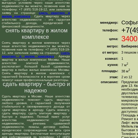
выгодных условиях через наше агентство
недвижимости вы можете, позвонив нам по
телефону: +7 (495) 518-19-12, или заполнив
заявку на странице:
сдать квартиру в
жилом комплексе
. Сдать квартиру через
агентство недвижимости - это гарантия
Софь
менеджер:
стабильного дохода, юридической и
финансовой защищенности.
+7(4
снять квартиру в жилом
телефон:
комплексе
3400
цена:
Снять квартиру в жилом комплексе через
наше агентство недвижимости вы можете,
метро:
Бибирев
позвонив нам по телефону: +7 (495) 518-19-
от метро:
3 пешком 
12, или заполнив заявку на странице:
снять
квартиру в жилом комплексе
. Аренда
комнат:
1
квартир в жилых комплексах Москвы. Наше
агентство элитной недвижимости,
2
кухня:
7 м
располагает большой базой сдаваемых
квартир в любых жилых комплексах Москвы.
2
площадь:
38 м
Снять квартиру в жилом комплексе с
гарантией безопасности и в короткие сроки
этаж:
2 из 12
помогут наши профессиональные риэлторы.
описание:
Предлагае
сдать квартиру - быстро и
дом 13. К
надежно
необходим
двуспальн
Сдать квартиру в Москве. Наше агентство
телевизор
недвижимости поможет сдать квартиру
микроволн
любого уровня, с гарантией получения
полотенца
стабильного и своевременного дохода от
меняются 
сдачи квартиры в аренду. Сдать комнату,
доступнос
сдать квартиру, сдать элитную квартиру -
Площадь к
быстро и надежно. Полный пакет услуг
Ремонт в 
агентства недвижимости: оценка
Лифт:
ест
недвижимости, реклама сдаваемой
Мебель:
г
недвижимости, показы, договор найма,
Бытовая т
юридическое сопровождение на весь срок
аренды квартиры. Бесплатные консультации
Телефон:
е
для собственников по телефону: +7 (495)
Санузел:
р