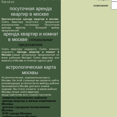
518-19-12.
пожелания:
посуточная аренда
квартир в москве
Краткосрочная аренда квартир в москве
.
Снять квартиру посуточно - прекрасная
альтернатива гостиницы! Посуточная
аренда квартир - большой выбор
предложений.
аренда квартир и комнат
в москве
специальные
предложения
Снять квартиру недорого. Снять комнату
недорого.
Аренда квартир и комнат в
Москве
-самые актуальные предложения по
всем районам Москвы! Снять квартиру или
комнату в Москве в течение одного дня!
астрологическая карта
москвы
Астрологическая, зодиакальная карта
Москвы. На этой странице вы сможете найти
рекомендации астрологов по выбору района
проживания в Москве для всех знаков
зодиака. Вы точно узнаете, в каком районе
Москвы лучше снять квартиру
представителям всех знаков гороскопа.
cимволы московских районов
аренда квартир в жилых комплексах
Москвы
детские городские поликлиники
Москвы
БТИ города Москвы
районы города Москвы