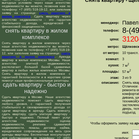
Снять квартиру - Щел
выгодных условиях через наше агентство
недвижимости вы можете, позвонив нам по
телефону: +7 (495) 518-19-12, или заполнив
заявку на странице:
сдать квартиру в
жилом комплексе
. Сдать квартиру через
агентство недвижимости - это гарантия
Павел
менеджер:
стабильного дохода, юридической и
финансовой защищенности.
8-(4
снять квартиру в жилом
телефон:
комплексе
3120
цена:
Снять квартиру в жилом комплексе через
наше агентство недвижимости вы можете,
метро:
Щёлковс
позвонив нам по телефону: +7 (495) 518-19-
от метро:
10 трансп
12, или заполнив заявку на странице:
снять
квартиру в жилом комплексе
. Аренда
комнат:
3
квартир в жилых комплексах Москвы. Наше
агентство элитной недвижимости,
2
кухня:
7 м
располагает большой базой сдаваемых
квартир в любых жилых комплексах Москвы.
2
площадь:
57 м
Снять квартиру в жилом комплексе с
гарантией безопасности и в короткие сроки
этаж:
3 из 9
помогут наши профессиональные риэлторы.
описание:
Снять ква
сдать квартиру - быстро и
Отличное 
надежно
ремонта е
комфортаб
Сдать квартиру в Москве. Наше агентство
дивана, шк
недвижимости поможет сдать квартиру
техникой(х
любого уровня, с гарантией получения
застеклен
стабильного и своевременного дохода от
дверь, те
сдачи квартиры в аренду. Сдать комнату,
подъезд.
сдать квартиру, сдать элитную квартиру -
быстро и надежно. Полный пакет услуг
агентства недвижимости: оценка
Чтобы оформить заявку на
ар
недвижимости, реклама сдаваемой
недвижимости, показы, договор найма,
юридическое сопровождение на весь срок
имя:
аренды квартиры. Бесплатные консультации
для собственников по телефону: +7 (495)
телефон: