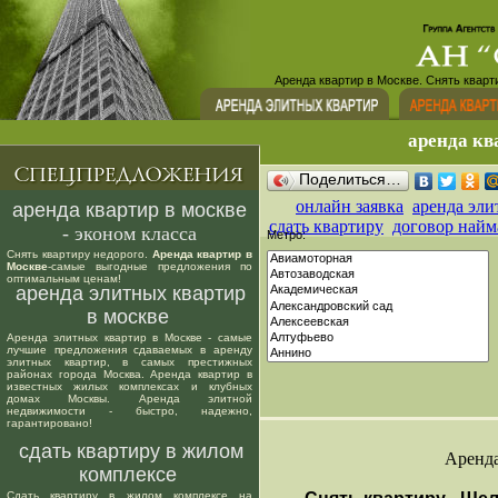
Аренда квартир в Москве. Снять кварт
аренда кв
Поделиться…
онлайн заявка
аренда эли
аренда квартир в москве
сдать квартиру
договор найм
- эконом класса
Метро:
Снять квартиру недорого.
Аренда квартир в
Москве
-самые выгодные предложения по
оптимальным ценам!
аренда элитных квартир
в москве
Аренда элитных квартир в Москве - самые
лучшие предложения сдаваемых в аренду
элитных квартир, в самых престижных
районах города Москва. Аренда квартир в
известных жилых комплексах и клубных
домах Москвы. Аренда элитной
недвижимости - быстро, надежно,
гарантировано!
сдать квартиру в жилом
Аренда
комплексе
Сдать квартиру в жилом комплексе на