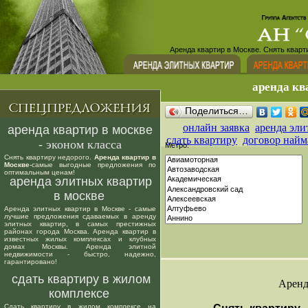
Аренда квартир в Москве. Снять кварт
аренда кв
Поделиться…
онлайн заявка
аренда эли
аренда квартир в москве
сдать квартиру
договор найм
- эконом класса
Метро:
Снять квартиру недорого.
Аренда квартир в
Москве
-самые выгодные предложения по
оптимальным ценам!
аренда элитных квартир
в москве
Аренда элитных квартир в Москве - самые
лучшие предложения сдаваемых в аренду
элитных квартир, в самых престижных
районах города Москва. Аренда квартир в
известных жилых комплексах и клубных
домах Москвы. Аренда элитной
недвижимости - быстро, надежно,
гарантировано!
сдать квартиру в жилом
Аренд
комплексе
Сдать квартиру в жилом комплексе на