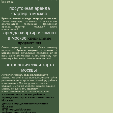
518-19-12.
посуточная аренда
квартир в москве
Краткосрочная аренда квартир в москве
.
Снять квартиру посуточно - прекрасная
альтернатива гостиницы! Посуточная
аренда квартир - большой выбор
предложений.
аренда квартир и комнат
в москве
специальные
предложения
Снять квартиру недорого. Снять комнату
недорого.
Аренда квартир и комнат в
Москве
-самые актуальные предложения по
всем районам Москвы! Снять квартиру или
комнату в Москве в течение одного дня!
астрологическая карта
москвы
Астрологическая, зодиакальная карта
Москвы. На этой странице вы сможете найти
рекомендации астрологов по выбору района
проживания в Москве для всех знаков
зодиака. Вы точно узнаете, в каком районе
Москвы лучше снять квартиру
представителям всех знаков гороскопа.
cимволы московских районов
аренда квартир в жилых комплексах
Москвы
детские городские поликлиники
Москвы
БТИ города Москвы
районы города Москвы