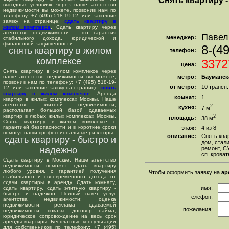
Снять квартиру 
выгодных условиях через наше агентство
недвижимости вы можете, позвонив нам по
телефону: +7 (495) 518-19-12, или заполнив
заявку на странице:
сдать квартиру в
жилом комплексе
. Сдать квартиру через
агентство недвижимости - это гарантия
Павел
менеджер:
стабильного дохода, юридической и
финансовой защищенности.
8-(4
снять квартиру в жилом
телефон:
комплексе
3372
цена:
Снять квартиру в жилом комплексе через
наше агентство недвижимости вы можете,
метро:
Бауманск
позвонив нам по телефону: +7 (495) 518-19-
от метро:
10 трансп
12, или заполнив заявку на странице:
снять
квартиру в жилом комплексе
. Аренда
комнат:
1
квартир в жилых комплексах Москвы. Наше
агентство элитной недвижимости,
2
кухня:
7 м
располагает большой базой сдаваемых
квартир в любых жилых комплексах Москвы.
2
площадь:
38 м
Снять квартиру в жилом комплексе с
гарантией безопасности и в короткие сроки
этаж:
4 из 8
помогут наши профессиональные риэлторы.
описание:
Снять ква
сдать квартиру - быстро и
дом, стал
надежно
ремонт, СУ
сп. кроват
Сдать квартиру в Москве. Наше агентство
недвижимости поможет сдать квартиру
любого уровня, с гарантией получения
Чтобы оформить заявку на
ар
стабильного и своевременного дохода от
сдачи квартиры в аренду. Сдать комнату,
имя:
сдать квартиру, сдать элитную квартиру -
быстро и надежно. Полный пакет услуг
телефон:
агентства недвижимости: оценка
недвижимости, реклама сдаваемой
пожелания:
недвижимости, показы, договор найма,
юридическое сопровождение на весь срок
аренды квартиры. Бесплатные консультации
для собственников по телефону: +7 (495)