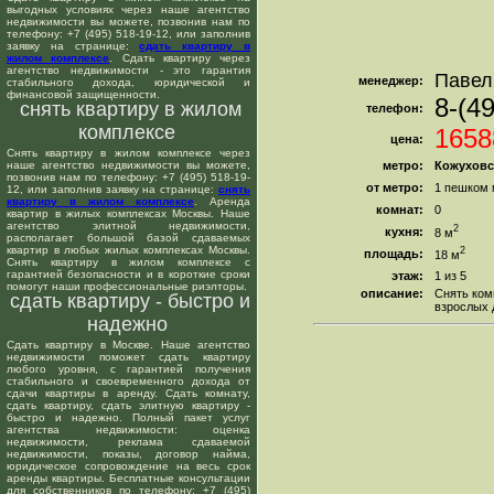
выгодных условиях через наше агентство
недвижимости вы можете, позвонив нам по
телефону: +7 (495) 518-19-12, или заполнив
заявку на странице:
сдать квартиру в
жилом комплексе
. Сдать квартиру через
агентство недвижимости - это гарантия
Павел
менеджер:
стабильного дохода, юридической и
финансовой защищенности.
8-(4
снять квартиру в жилом
телефон:
комплексе
1658
цена:
Снять квартиру в жилом комплексе через
наше агентство недвижимости вы можете,
метро:
Кожуховс
позвонив нам по телефону: +7 (495) 518-19-
от метро:
1 пешком 
12, или заполнив заявку на странице:
снять
квартиру в жилом комплексе
. Аренда
комнат:
0
квартир в жилых комплексах Москвы. Наше
агентство элитной недвижимости,
2
кухня:
8 м
располагает большой базой сдаваемых
квартир в любых жилых комплексах Москвы.
2
площадь:
18 м
Снять квартиру в жилом комплексе с
гарантией безопасности и в короткие сроки
этаж:
1 из 5
помогут наши профессиональные риэлторы.
описание:
Снять ком
сдать квартиру - быстро и
взрослых 
надежно
Сдать квартиру в Москве. Наше агентство
недвижимости поможет сдать квартиру
любого уровня, с гарантией получения
стабильного и своевременного дохода от
сдачи квартиры в аренду. Сдать комнату,
сдать квартиру, сдать элитную квартиру -
быстро и надежно. Полный пакет услуг
агентства недвижимости: оценка
недвижимости, реклама сдаваемой
недвижимости, показы, договор найма,
юридическое сопровождение на весь срок
аренды квартиры. Бесплатные консультации
для собственников по телефону: +7 (495)