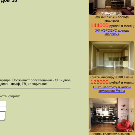
 дом 18
ЖК АЭРОБУС аренда
квартиры
144000
рублей в месяц
ЖК АЭРОБУС аренда
квартиры
Снять квартиру в ЖК Елена
вартире. Проживают собственники - СП и двое
126000
рублей в месяц
 диван, шкаф, ТВ, холодильник.
Снять квартиру в жилом
комплексе Елена
уйста, форму:
снять квартиру в жилом