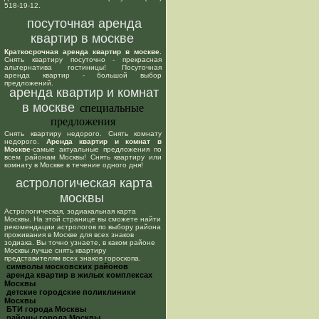
518-19-12.
посуточная аренда
квартир в москве
Краткосрочная аренда квартир в москве
.
Снять квартиру посуточно - прекрасная
альтернатива гостиницы! Посуточная
аренда квартир - большой выбор
предложений.
аренда квартир и комнат
в москве
специальные
предложения
Снять квартиру недорого. Снять комнату
недорого.
Аренда квартир и комнат в
Москве
-самые актуальные предложения по
всем районам Москвы! Снять квартиру или
комнату в Москве в течение одного дня!
астрологическая карта
москвы
Астрологическая, зодиакальная карта
Москвы. На этой странице вы сможете найти
рекомендации астрологов по выбору района
проживания в Москве для всех знаков
зодиака. Вы точно узнаете, в каком районе
Москвы лучше снять квартиру
представителям всех знаков гороскопа.
cимволы московских районов
аренда квартир в жилых комплексах
Москвы
детские городские поликлиники
Москвы
БТИ города Москвы
районы города Москвы