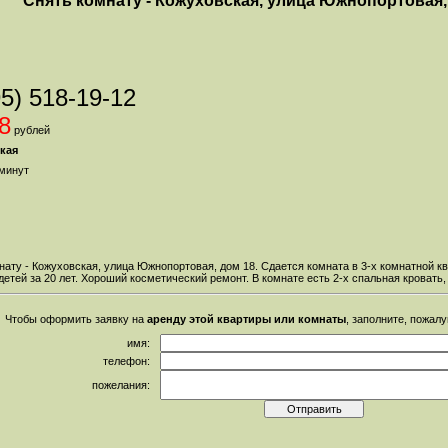
Снять комнату - Кожуховская, улица Южнопортовая,
95) 518-19-12
8
рублей
кая
минут
нату - Кожуховская, улица Южнопортовая, дом 18. Сдается комната в 3-х комнатной к
детей за 20 лет. Хороший косметический ремонт. В комнате есть 2-х спальная кровать,
Чтобы оформить заявку на
аренду этой квартиры или комнаты
, заполните, пожал
имя:
телефон:
пожелания: