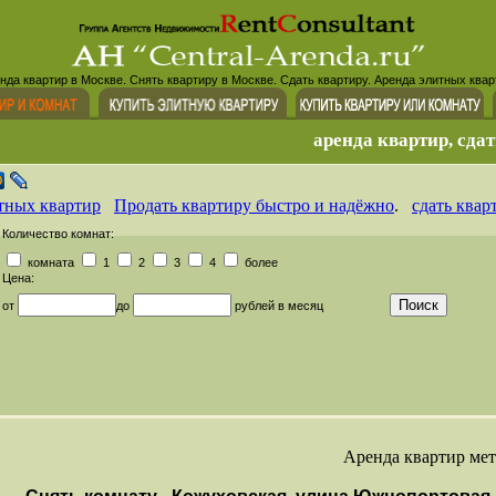
нда квартир в Москве. Снять квартиру в Москве. Сдать квартиру. Аренда элитных квар
аренда квартир, сдат
тных квартир
Продать квартиру быстро и надёжно
.
сдать квар
Количество комнат:
комната
1
2
3
4
более
Цена:
от
до
рублей в месяц
Аренда квартир ме