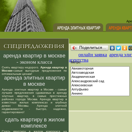
Аре
Поделиться…
онлайн заявка
аренда эли
аренда квартир в москве
агентства
- эконом класса
Метро:
Снять квартиру недорого.
Аренда квартир в
Москве
-самые выгодные предложения по
оптимальным ценам!
аренда элитных квартир
в москве
Аренда элитных квартир в Москве - самые
лучшие предложения сдаваемых в аренду
элитных квартир, в самых престижных
районах города Москва. Аренда квартир в
известных жилых комплексах и клубных
домах Москвы. Аренда элитной
недвижимости - быстро, надежно,
гарантировано!
сдать квартиру в жилом
комплексе
Сдать квартиру в жилом комплексе на